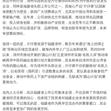
而在中药行业，漳州市国有企业片仔癀(600436)作为中医药行业龙头
企业，同样是福建省头部上市公司之一。其核心产品“片仔癀”以国家
保密配方为壁垒，获得广大消费者认可，尤其在中国台湾和东南亚一
带家喻户晓。近年来，公司加快北方市场拓展、推动全球化品牌建
设、投入研发创新，并积极推动产业投资，企业竞争力正不断加强。
市场认为公司以渠道扩张、品牌营销、研发创新等举措为支撑，未来
有望重拾增长。
值得一提的是，片仔癀发源于福建漳州，数百年来通过“海上丝绸之
路”等闽台区域交流途径，被海内外华人广泛认知和使用。而2024年
以来，漳州市推动开展的“圆山计划”正是漳州市实施“名医入漳”推动海
峡两岸中医药融合发展行动方案的简称，其名称来自漳州市及台湾省
均有的圆山地名。作为漳州市头部企业，片仔癀不仅积极推动“名医入
漳”，以名医馆（国药堂）引进数量众多的名医，更以真金实银参投产
业基金，推动中医药上下游产业链的构建，无疑成为“圆山计划”的重
要推动力。
业内人士分析，此次福建省上市公司集体走强，不仅反映了市场对福
建省经济发展的信心，也体现了投资者对福建企业未来发展前景的积
极预期。可以预见的是，福建省作为两岸交流合作的重要窗口，其企
业将迎来更加广阔的发展空间。