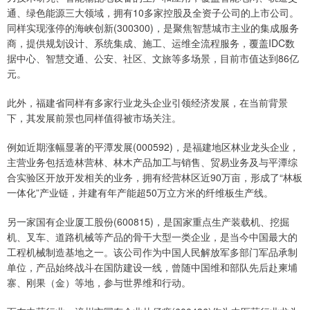
通、绿色能源三大领域，拥有10多家控股及全资子公司的上市公司。
同样实现涨停的海峡创新(300300)，是聚焦智慧城市主业的集成服务
商，提供规划设计、系统集成、施工、运维全流程服务，覆盖IDC数
据中心、智慧交通、公安、社区、文旅等多场景，目前市值达到86亿
元。
此外，福建省同样有多家行业龙头企业引领经济发展，在当前背景
下，其发展前景也同样值得被市场关注。
例如近期涨幅显著的平潭发展(000592)，是福建地区林业龙头企业，
主营业务包括造林营林、林木产品加工与销售、贸易业务及与平潭综
合实验区开放开发相关的业务，拥有经营林区近90万亩，形成了“林板
一体化”产业链，并建有年产能超50万立方米的纤维板生产线。
另一家国有企业厦工股份(600815)，是国家重点生产装载机、挖掘
机、叉车、道路机械等产品的骨干大型一类企业，是当今中国最大的
工程机械制造基地之一。该公司作为中国人民解放军多部门军品承制
单位，产品始终战斗在国防建设一线，曾随中国维和部队先后赴柬埔
寨、刚果（金）等地，参与世界维和行动。