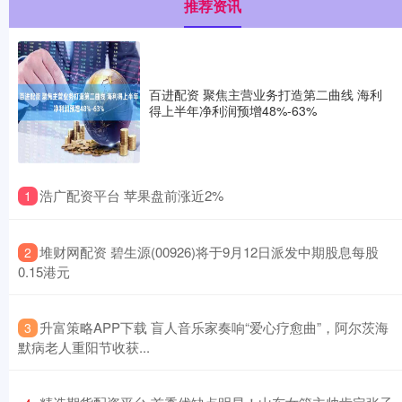
推荐资讯
百进配资 聚焦主营业务打造第二曲线 海利
得上半年净利润预增48%-63%
​浩广配资平台 苹果盘前涨近2%
1
​堆财网配资 碧生源(00926)将于9月12日派发中期股息每股
2
0.15港元
​升富策略APP下载 盲人音乐家奏响“爱心疗愈曲”，阿尔茨海
3
默病老人重阳节收获...