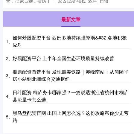
录，把蒙古选手看愣了！_尼古拉斯·塔拉_森科_日语
最新文章
如何炒股配资平台 西部多地持续强降雨&#32;各地积极
1、
应对
好易配资平台 上半年全国生态环境质量持续改善
2、
股票配资首选平台 发现最美铁路｜赤峰南站：从简陋平
3、
房小站到北疆综合交通枢纽
日斗配资 桐庐办卡哪家强？一篇说透浙江省杭州市桐庐
4、
县流量卡怎么选
黑马盘配资官网 出国上网怎么选？这份攻略帮你少走弯
5、
路