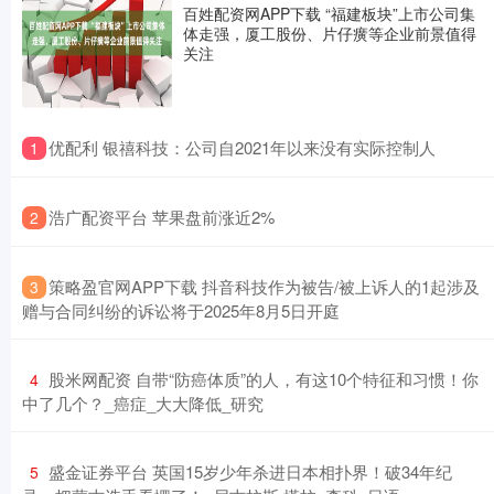
百姓配资网APP下载 “福建板块”上市公司集
体走强，厦工股份、片仔癀等企业前景值得
关注
​优配利 银禧科技：公司自2021年以来没有实际控制人
1
​浩广配资平台 苹果盘前涨近2%
2
​策略盈官网APP下载 抖音科技作为被告/被上诉人的1起涉及
3
赠与合同纠纷的诉讼将于2025年8月5日开庭
​股米网配资 自带“防癌体质”的人，有这10个特征和习惯！你
4
中了几个？_癌症_大大降低_研究
​盛金证券平台 英国15岁少年杀进日本相扑界！破34年纪
5