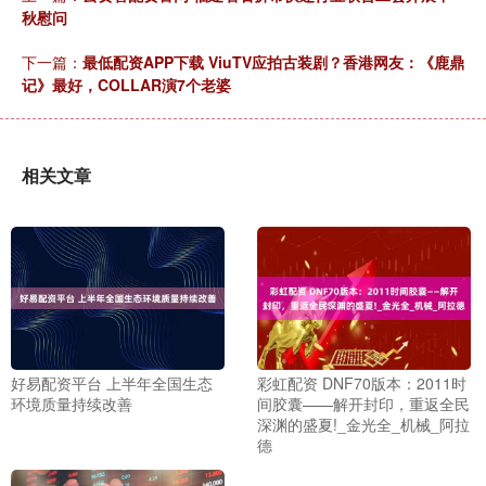
秋慰问
下一篇：
最低配资APP下载 ViuTV应拍古装剧？香港网友：《鹿鼎
记》最好，COLLAR演7个老婆
相关文章
好易配资平台 上半年全国生态
彩虹配资 DNF70版本：2011时
环境质量持续改善
间胶囊——解开封印，重返全民
深渊的盛夏!_金光全_机械_阿拉
德