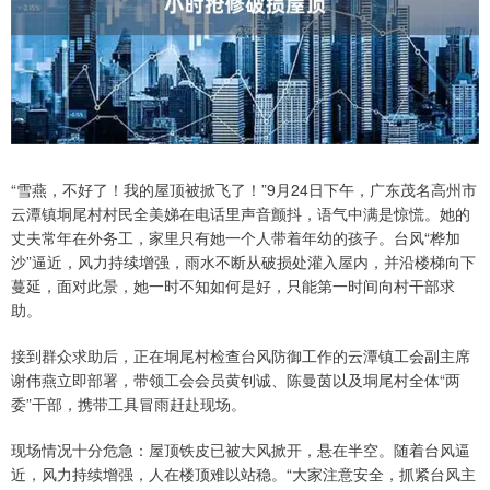
“雪燕，不好了！我的屋顶被掀飞了！”9月24日下午，广东茂名高州市
云潭镇垌尾村村民全美娣在电话里声音颤抖，语气中满是惊慌。她的
丈夫常年在外务工，家里只有她一个人带着年幼的孩子。台风“桦加
沙”逼近，风力持续增强，雨水不断从破损处灌入屋内，并沿楼梯向下
蔓延，面对此景，她一时不知如何是好，只能第一时间向村干部求
助。
接到群众求助后，正在垌尾村检查台风防御工作的云潭镇工会副主席
谢伟燕立即部署，带领工会会员黄钊诚、陈曼茵以及垌尾村全体“两
委”干部，携带工具冒雨赶赴现场。
现场情况十分危急：屋顶铁皮已被大风掀开，悬在半空。随着台风逼
近，风力持续增强，人在楼顶难以站稳。“大家注意安全，抓紧台风主