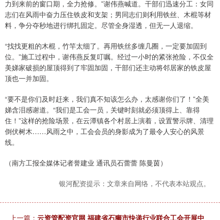
力到来前的窗口期，全力抢修。”谢伟燕喊道。干部们迅速分工：女同
志们在风雨中奋力压住铁皮和支架；男同志们则利用铁丝、木棍等材
料，争分夺秒地进行绑扎固定。尽管全身湿透，但无一人退缩。
“找找更粗的木棍，竹竿太细了。再用铁丝多缠几圈，一定要加固到
位。”施工过程中，谢伟燕反复叮嘱。经过一小时的紧张抢险，不仅全
美娣家破损的屋顶得到了牢固加固，干部们还主动将邻居家的铁皮屋
顶也一并加固。
“要不是你们及时赶来，我们真不知该怎么办，太感谢你们了！”全美
娣含泪感谢道。“我们是工会一员，关键时刻就必须顶得上、靠得
住！”这样的抢险场景，在云潭镇各个村居上演着，设置警示牌、清理
倒伏树木……风雨之中，工会会员的身影成为了最令人安心的风景
线。
（南方工报全媒体记者誉建业 通讯员石蕾蕾 陈曼茵）
银河配资提示：文章来自网络，不代表本站观点。
上一篇：
云资管配资官网 福建省石狮市快递行业联合工会开展中