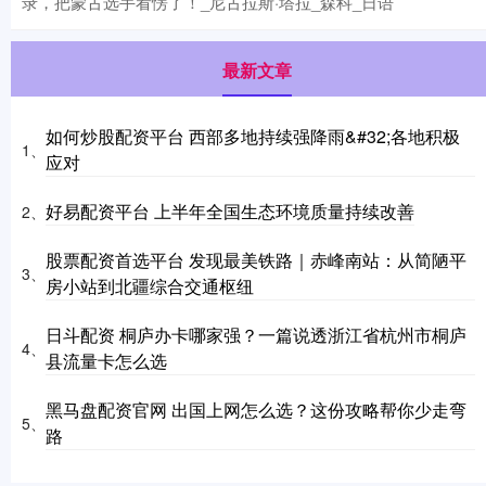
录，把蒙古选手看愣了！_尼古拉斯·塔拉_森科_日语
最新文章
如何炒股配资平台 西部多地持续强降雨&#32;各地积极
1、
应对
好易配资平台 上半年全国生态环境质量持续改善
2、
股票配资首选平台 发现最美铁路｜赤峰南站：从简陋平
3、
房小站到北疆综合交通枢纽
日斗配资 桐庐办卡哪家强？一篇说透浙江省杭州市桐庐
4、
县流量卡怎么选
黑马盘配资官网 出国上网怎么选？这份攻略帮你少走弯
5、
路