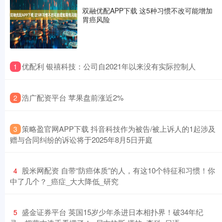
双融优配APP下载 这5种习惯不改可能增加
胃癌风险
​优配利 银禧科技：公司自2021年以来没有实际控制人
1
​浩广配资平台 苹果盘前涨近2%
2
​策略盈官网APP下载 抖音科技作为被告/被上诉人的1起涉及
3
赠与合同纠纷的诉讼将于2025年8月5日开庭
​股米网配资 自带“防癌体质”的人，有这10个特征和习惯！你
4
中了几个？_癌症_大大降低_研究
​盛金证券平台 英国15岁少年杀进日本相扑界！破34年纪
5