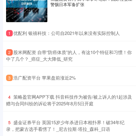
警惕日本军备扩张
​优配利 银禧科技：公司自2021年以来没有实际控制人
1
​股米网配资 自带“防癌体质”的人，有这10个特征和习惯！你
2
中了几个？_癌症_大大降低_研究
​浩广配资平台 苹果盘前涨近2%
3
​策略盈官网APP下载 抖音科技作为被告/被上诉人的1起涉及
4
赠与合同纠纷的诉讼将于2025年8月5日开庭
​盛金证券平台 英国15岁少年杀进日本相扑界！破34年纪
5
录，把蒙古选手看愣了！_尼古拉斯·塔拉_森科_日语